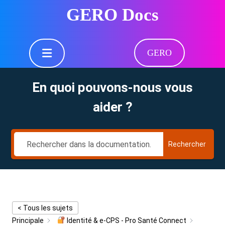
Skip
GERO Docs
to
content
Skip
Open
to
GERO
Button
content
En quoi pouvons-nous vous
aider ?
Rechercher
< Tous les sujets
Principale
Identité & e-CPS - Pro Santé Connect