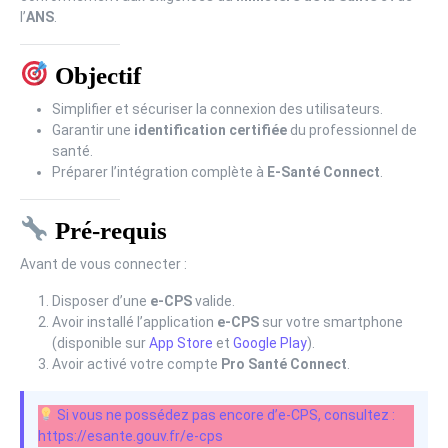
l’
ANS
.
Objectif
Simplifier et sécuriser la connexion des utilisateurs.
Garantir une
identification certifiée
du professionnel de
santé.
Préparer l’intégration complète à
E-Santé Connect
.
Pré-requis
Avant de vous connecter :
Disposer d’une
e-CPS
valide.
Avoir installé l’application
e-CPS
sur votre smartphone
(disponible sur
App Store
et
Google Play
).
Avoir activé votre compte
Pro Santé Connect
.
Si vous ne possédez pas encore d’e-CPS, consultez :
https://esante.gouv.fr/e-cps