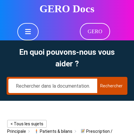
Skip
GERO Docs
to
content
Skip
Open
to
GERO
Button
content
En quoi pouvons-nous vous
aider ?
Rechercher
< Tous les sujets
Principale
Patients & bilans
Prescription /