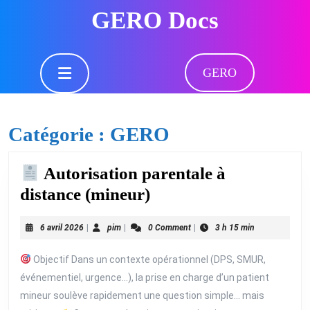
Skip
GERO Docs
to
content
Skip
Open
to
GERO
Button
content
Catégorie :
GERO
Autorisation parentale à
distance (mineur)
Autorisation
6
pim
6 avril 2026
|
pim
|
0 Comment
|
3 h 15 min
parentale
avril
à
2026
Objectif Dans un contexte opérationnel (DPS, SMUR,
distance
événementiel, urgence…), la prise en charge d’un patient
(mineur)
mineur soulève rapidement une question simple… mais