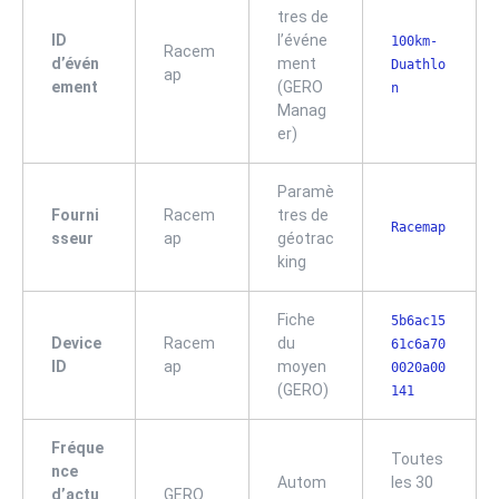
tres de
ID
l’événe
100km-
Racem
d’évén
ment
Duathlo
ap
ement
(GERO
n
Manag
er)
Paramè
Fourni
Racem
tres de
Racemap
sseur
ap
géotrac
king
Fiche
5b6ac15
Device
Racem
du
61c6a70
ID
ap
moyen
0020a00
(GERO)
141
Fréque
Toutes
nce
Autom
les 30
d’actu
GERO