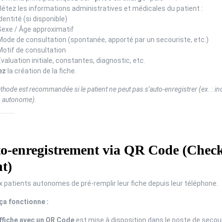
étez les informations administratives et médicales du patient :
dentité (si disponible)
Sexe / Âge approximatif
Mode de consultation (spontanée, apporté par un secouriste, etc.)
Motif de consultation
valuation initiale, constantes, diagnostic, etc.
ez
la création de la fiche.
thode est recommandée si le patient ne peut pas s’auto-enregistrer (ex. : in
n autonome).
to-enregistrement via QR Code (Chec
t)
 patients autonomes de pré-remplir leur fiche depuis leur téléphone.
a fonctionne :
ffiche avec un QR Code
est mise à disposition dans le poste de secou