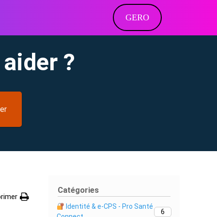
GERO
aider ?
er
Catégories
rimer
Identité & e-CPS - Pro Santé
6
Connect