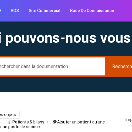
O
AGS
Site Commercial
Base De Connaissance
i pouvons-nous vous 
Recherch
es sujets
Imp
Patients & bilans
Ajouter un patient ou une
ur un poste de secours