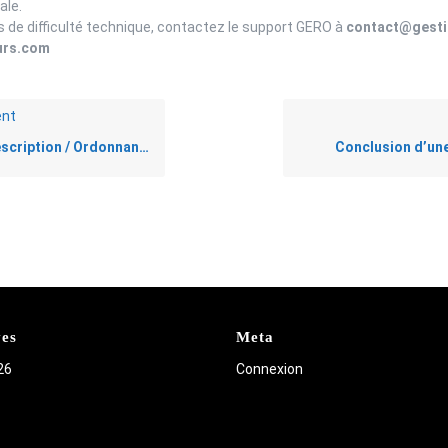
ale.
s de difficulté technique, contactez le support GERO à
contact@gesti
urs.com
nt
ription / Ordonnance zéro papier
Conclusion d’une
ves
Meta
26
Connexion