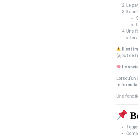
Le pa
Il acc
D
Une f
inter
Il est 
(ajout de l
Le savi
Lorsqu’un 
le formula
Une foncti
Bo
Toujou
Compl