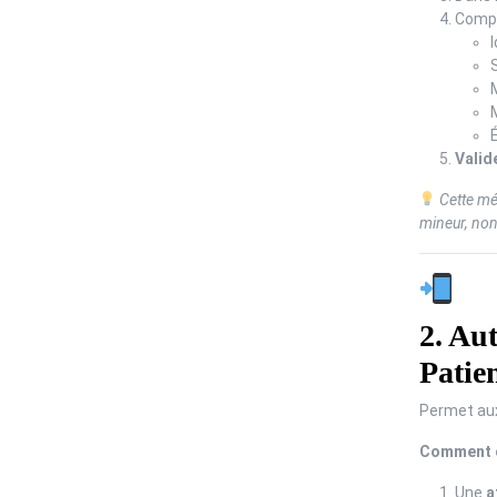
Compl
I
É
Valid
Cette mé
mineur, no
2. Au
Patien
Permet aux
Comment ç
Une
a