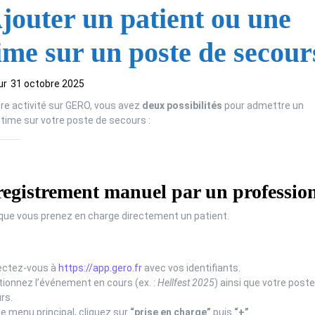
jouter un patient ou une
ime sur un poste de secour
ur
31 octobre 2025
tre activité sur GERO, vous avez
deux possibilités
pour admettre un
ctime sur votre poste de secours :
registrement manuel par un professio
rsque vous prenez en charge directement un patient.
ctez-vous à
https://app.gero.fr
avec vos identifiants.
tionnez l’événement en cours (ex. :
Hellfest 2025
) ainsi que votre poste
rs.
e menu principal, cliquez sur
“prise en charge”
puis
“+”
.