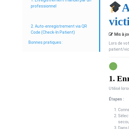
1. Enregistrement manuel par un
A
professionnel
vict
2. Auto-enregistrement via QR
Code (Check-In Patient)
Mis à jo
Bonnes pratiques :
Lors de vo
patient/vi
1. En
Utilisé lo
Étapes :
Conne
Sélec
secou
Dans l