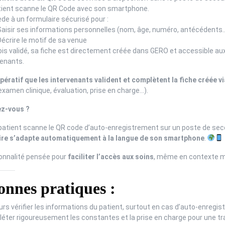
tient scanne le QR Code avec son smartphone.
ède à un formulaire sécurisé pour :
Saisir ses informations personnelles (nom, âge, numéro, antécédents
écrire le motif de sa venue
ois validé, sa fiche est directement créée dans GERO et accessible au
venants.
impératif que les intervenants valident et complètent la fiche créée 
’examen clinique, évaluation, prise en charge…).
ez-vous ?
patient scanne le QR code d’auto-enregistrement sur un poste de se
ire s’adapte automatiquement à la langue de son smartphone
.
onnalité pensée pour
faciliter l’accès aux soins
, même en contexte mu
nnes pratiques :
rs vérifier les informations du patient, surtout en cas d’auto-enregis
éter rigoureusement les constantes et la prise en charge pour une tra