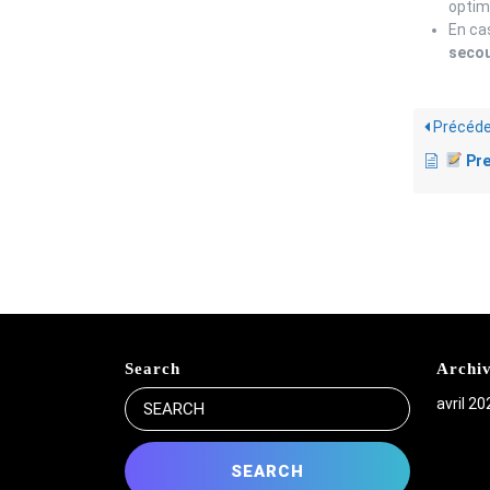
optim
En ca
seco
Précéde
Presc
Search
Archi
Search
avril 20
for: