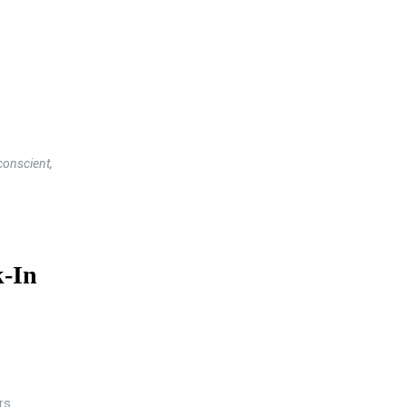
conscient,
k-In
rs.