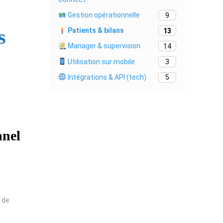
Gestion opérationnelle
9
s
Patients & bilans
13
Manager & supervision
14
Utilisation sur mobile
3
Intégrations & API (tech)
5
nnel
 de