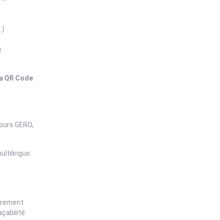
…)
x
via QR Code
cours GERO,
ltilingue.
trement.
çabilité