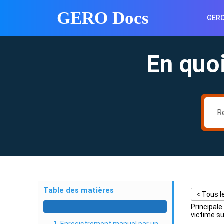
Skip
GERO Docs
to
GER
content
Skip
to
En quo
content
Table des matières
< Tous l
Principale
victime s