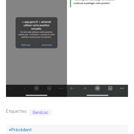
Étiquettes:
GeroLoc
Précédent