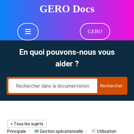
Skip
GERO Docs
to
content
Skip
Open
to
GERO
Button
content
En quoi pouvons-nous vous
aider ?
Rechercher
< Tous les sujets
Principale
Gestion opérationnelle
Utilisation