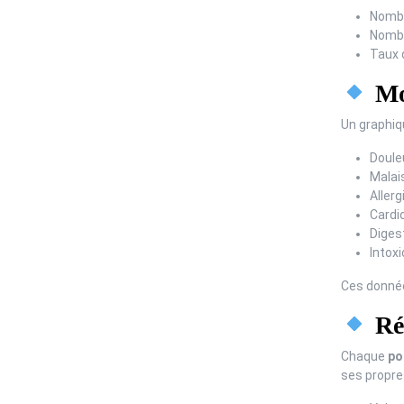
Nombr
Nombr
Taux d
Mot
Un graphiqu
Doule
Malai
Allerg
Cardi
Digest
Intoxi
Ces donnée
Rép
Chaque
po
ses propres