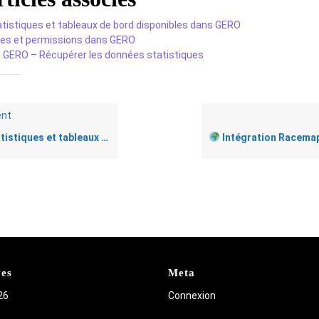
tistiques et tableaux de bord disponibles dans GERO
es et permissions dans GERO
 GERO – Récupérer les données statistiques
nt
iques et tableaux de bord disponibles dans GERO
Intégration Racema
ves
Meta
26
Connexion