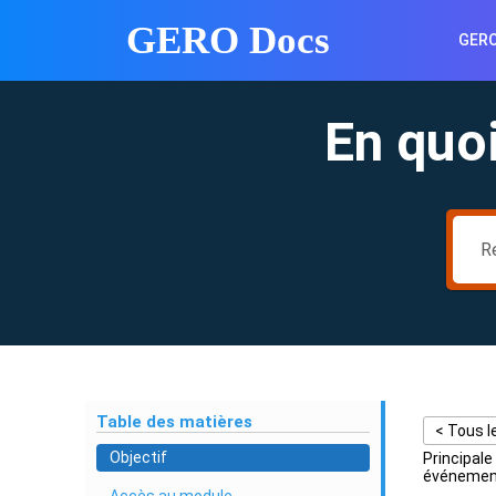
Skip
GERO Docs
to
GER
content
Skip
to
En quo
content
Table des matières
< Tous l
Objectif
Principale
événement