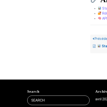
Sta
Rôl
API
Précéde
Statist
Search
Archi
Search
avril 20
for: