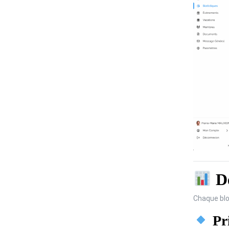
Dé
Chaque blo
Pri