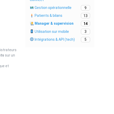
Gestion opérationnelle
9
Patients & bilans
13
Manager & supervision
14
Utilisation sur mobile
3
Intégrations & API (tech)
5
istrateurs
nts
sur un
que et