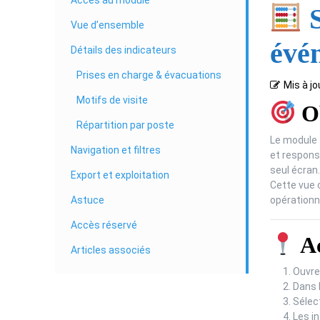
Accès au module
S
Vue d’ensemble
évé
Détails des indicateurs
Prises en charge & évacuations
Mis à jo
Motifs de visite
Ob
Répartition par poste
Le module
Navigation et filtres
et respons
seul écran.
Export et exploitation
Cette vue 
opérationne
Astuce
Accès réservé
Ac
Articles associés
Ouvre
Dans 
Sélec
Les i