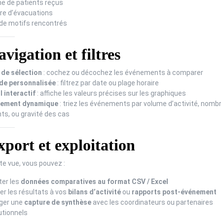
e de patients reçus
e d’évacuations
de motifs rencontrés
vigation et filtres
 de sélection
: cochez ou décochez les événements à comparer
de personnalisée
: filtrez par date ou plage horaire
l interactif
: affiche les valeurs précises sur les graphiques
sement dynamique
: triez les événements par volume d’activité, nomb
ts, ou gravité des cas
port et exploitation
te vue, vous pouvez :
ter les
données comparatives au format CSV / Excel
er les résultats à vos
bilans d’activité
ou
rapports post-événement
ger une
capture de synthèse
avec les coordinateurs ou partenaires
utionnels