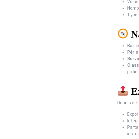
Volum
Nombr
Type 
Na
Barre
Pério
Survo
Clas
patien
Ex
Depuis cet
Expor
Intégr
Parta
instit