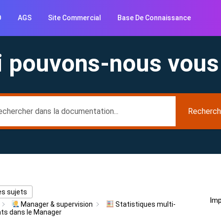
O
AGS
Site Commercial
Base De Connaissance
i pouvons-nous vous 
Recherch
es sujets
Imp
Manager & supervision
Statistiques multi-
s dans le Manager