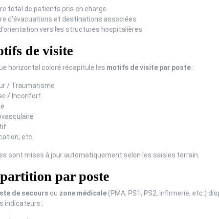
e total de patients pris en charge
e d’évacuations et destinations associées
’orientation vers les structures hospitalières
ifs de visite
e horizontal coloré récapitule les
motifs de visite par poste
:
ur / Traumatisme
se / Inconfort
ie
ovasculaire
if
cation, etc.
s sont mises à jour automatiquement selon les saisies terrain.
artition par poste
ste de secours
ou
zone médicale
(PMA, PS1, PS2, infirmerie, etc.) di
 indicateurs :