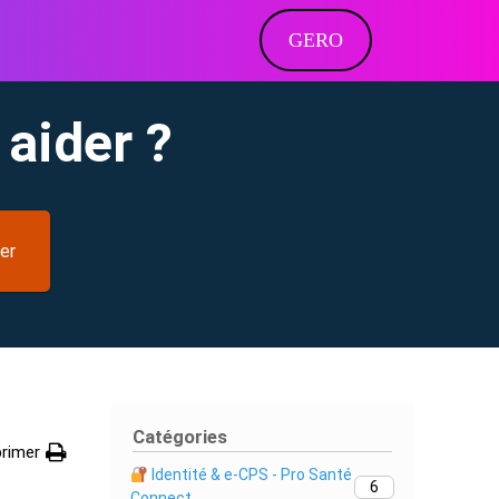
GERO
aider ?
er
Catégories
rimer
Identité & e-CPS - Pro Santé
6
Connect