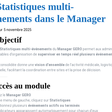
tatistiques multi-
nements dans le Manager
ur
5 novembre 2025
jectif
Statistiques multi-événements
du
Manager GERO
permet aux admin
ables d’organisation de
superviser en temps réel plusieurs événeme
consolidée donne une
vision d’ensemble
de l’activité médicale, logisti
lle, facilitant la coordination entre sites et la prise de décision.
cès au module
z le
Manager GERO
le menu de gauche, cliquez sur
Statistiques
tionnez plusieurs
événements actifs ou terminés
ndicateurs apparaissent automatiquement pour chacun d’eux