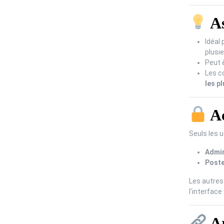
As
Idéal 
plusie
Peut ê
Les c
les p
Ac
Seuls les u
Admin
Post
Les autres 
l’interface
Ar