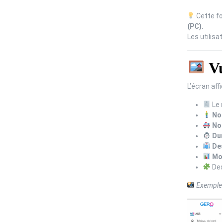
Cette fo
(PC)
.
Les utilisa
Vu
L’écran aff
Le
No
No
Du
De
Mo
Des
Exemple 