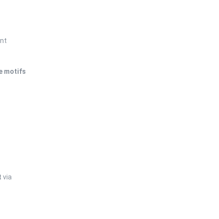
nt
e motifs
t
via