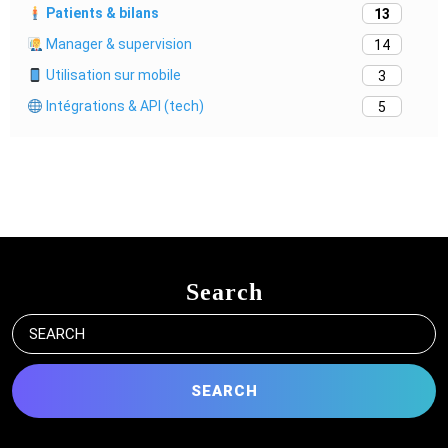
Patients & bilans
13
Manager & supervision
14
Utilisation sur mobile
3
Intégrations & API (tech)
5
Search
Search
for: