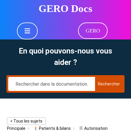
Skip
GERO Docs
to
content
Skip
Open
to
GERO
Button
content
En quoi pouvons-nous vous
aider ?
Rechercher
< Tous les sujets
Principale
Patients & bilans
Autorisation